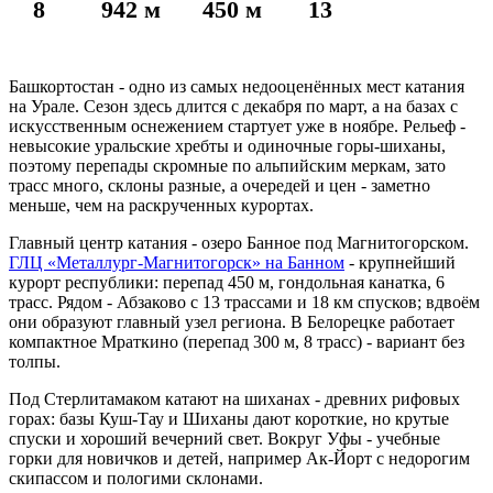
8
942 м
450 м
13
Башкортостан - одно из самых недооценённых мест катания
на Урале. Сезон здесь длится с декабря по март, а на базах с
искусственным оснежением стартует уже в ноябре. Рельеф -
невысокие уральские хребты и одиночные горы-шиханы,
поэтому перепады скромные по альпийским меркам, зато
трасс много, склоны разные, а очередей и цен - заметно
меньше, чем на раскрученных курортах.
Главный центр катания - озеро Банное под Магнитогорском.
ГЛЦ «Металлург-Магнитогорск» на Банном
- крупнейший
курорт республики: перепад 450 м, гондольная канатка, 6
трасс. Рядом - Абзаково с 13 трассами и 18 км спусков; вдвоём
они образуют главный узел региона. В Белорецке работает
компактное Мраткино (перепад 300 м, 8 трасс) - вариант без
толпы.
Под Стерлитамаком катают на шиханах - древних рифовых
горах: базы Куш-Тау и Шиханы дают короткие, но крутые
спуски и хороший вечерний свет. Вокруг Уфы - учебные
горки для новичков и детей, например Ак-Йорт с недорогим
скипассом и пологими склонами.