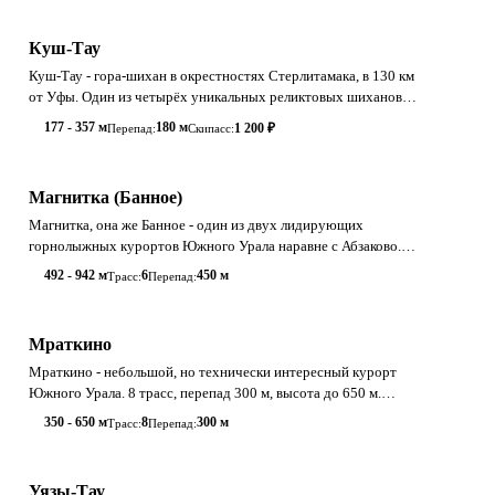
Куш-Тау
Куш-Тау - гора-шихан в окрестностях Стерлитамака, в 130 км
от Уфы. Один из четырёх уникальных реликтовых шиханов
Башкирии - девонских рифовы
177 - 357 м
180 м
1 200 ₽
Перепад:
Скипасс:
Магнитка (Банное)
Магнитка, она же Банное - один из двух лидирующих
горнолыжных курортов Южного Урала наравне с Абзаково.
Высота 942 м, перепад 450 м, вид на
492 - 942 м
6
450 м
Трасс:
Перепад:
Мраткино
Мраткино - небольшой, но технически интересный курорт
Южного Урала. 8 трасс, перепад 300 м, высота до 650 м.
Хорошо для карвинга и среднего
350 - 650 м
8
300 м
Трасс:
Перепад:
Уязы-Тау