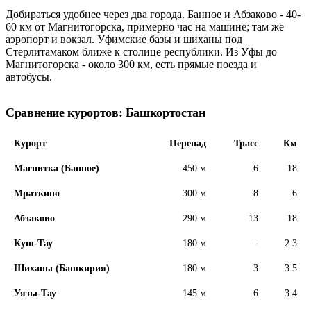
Добираться удобнее через два города. Банное и Абзаково - 40-
60 км от Магнитогорска, примерно час на машине; там же
аэропорт и вокзал. Уфимские базы и шиханы под
Стерлитамаком ближе к столице республики. Из Уфы до
Магнитогорска - около 300 км, есть прямые поезда и
автобусы.
Сравнение курортов: Башкортостан
Курорт
Перепад
Трасс
Км
Магнитка (Банное)
450 м
6
18
Мраткино
300 м
8
6
Абзаково
290 м
13
18
Куш-Тау
180 м
-
2.3
Шиханы (Башкирия)
180 м
3
3.5
Уязы-Тау
145 м
6
3.4