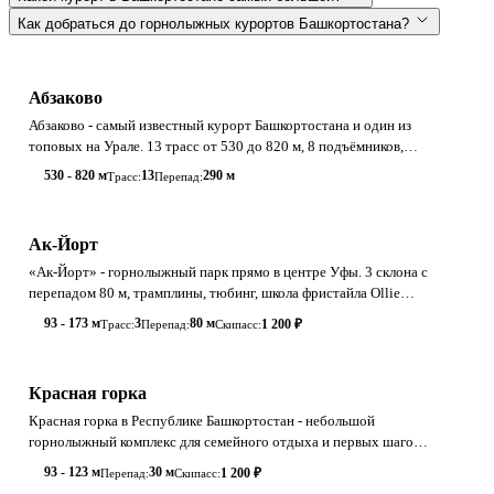
Как добраться до горнолыжных курортов Башкортостана?
Абзаково
Абзаково - самый известный курорт Башкортостана и один из
топовых на Урале. 13 трасс от 530 до 820 м, 8 подъёмников,
развитая инфраструктура
530 - 820 м
13
290 м
Трасс:
Перепад:
Ак-Йорт
«Ак-Йорт» - горнолыжный парк прямо в центре Уфы. 3 склона с
перепадом 80 м, трамплины, тюбинг, школа фристайла Ollie
Snowboard School с круг
93 - 173 м
3
80 м
1 200 ₽
Трасс:
Перепад:
Скипасс:
Красная горка
Красная горка в Республике Башкортостан - небольшой
горнолыжный комплекс для семейного отдыха и первых шагов
на снегу. Перепад 30 м, трассы
93 - 123 м
30 м
1 200 ₽
Перепад:
Скипасс: