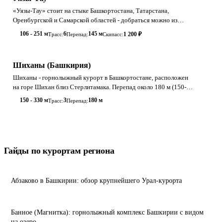
«Уязы-Тау» стоит на стыке Башкортостана, Татарстана,
Оренбургской и Самарской областей - добраться можно из
четырёх регионов за 3-4 часа. 6
106 - 251 м
6
145 м
1 200 ₽
Трасс:
Перепад:
Скипасс:
Шиханы (Башкирия)
Шиханы - горнолыжный курорт в Башкортостане, расположен
на горе Шихан близ Стерлитамака. Перепад около 180 м (150-
330 м), 3 трассы, 3,5 км,
150 - 330 м
3
180 м
Трасс:
Перепад:
Гайды по курортам региона
Абзаково в Башкирии: обзор крупнейшего Урал-курорта
Банное (Магнитка): горнолыжный комплекс Башкирии с видом
на озеро