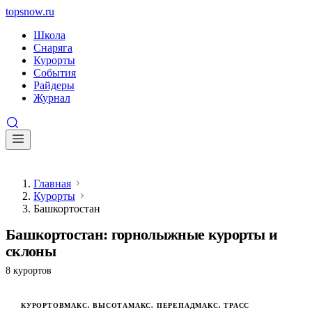
topsnow
.
ru
Школа
Снаряга
Курорты
События
Райдеры
Журнал
Главная
Курорты
Башкортостан
Башкортостан: горнолыжные курорты и
склоны
8 курортов
КУРОРТОВ
МАКС. ВЫСОТА
МАКС. ПЕРЕПАД
МАКС. ТРАСС